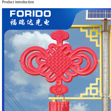
Product introduction